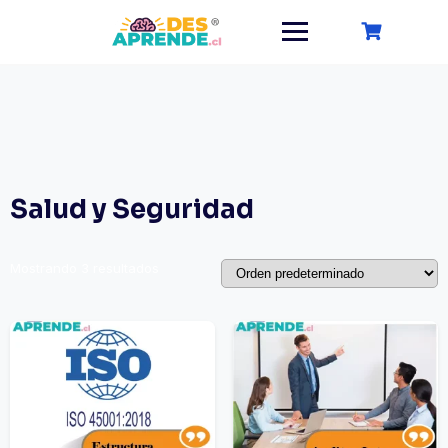
Saltar
al
contenido
Salud y Seguridad
Mostrando 3 resultados