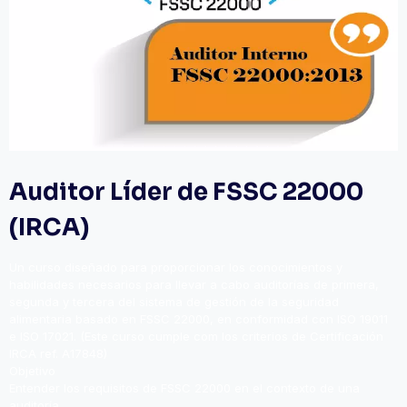
Auditor Líder de FSSC 22000
(IRCA)
Un curso diseñado para proporcionar los conocimientos y
habilidades necesarios para llevar a cabo auditorías de primera,
segunda y tercera del sistema de gestión de la seguridad
alimentaria basado en FSSC 22000, en conformidad con ISO 19011
e ISO 17021. (Este curso cumple com los criterios de Certificación
IRCA ref. A17848)
Objetivo
Entender los requisitos de FSSC 22000 en el contexto de una
auditoría.