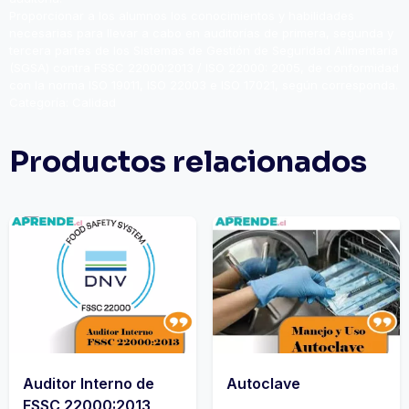
Proporcionar a los alumnos los conocimientos y habilidades
necesarias para llevar a cabo en auditorías de primera, segunda y
tercera partes de los Sistemas de Gestión de Seguridad Alimentaria
(SGSA) contra FSSC 22000:2013 / ISO 22000: 2005, de conformidad
con la norma ISO 19011, ISO 22003 e ISO 17021, según corresponda.
Categoría:
Calidad
Productos relacionados
Auditor Interno de
Autoclave
FSSC 22000:2013