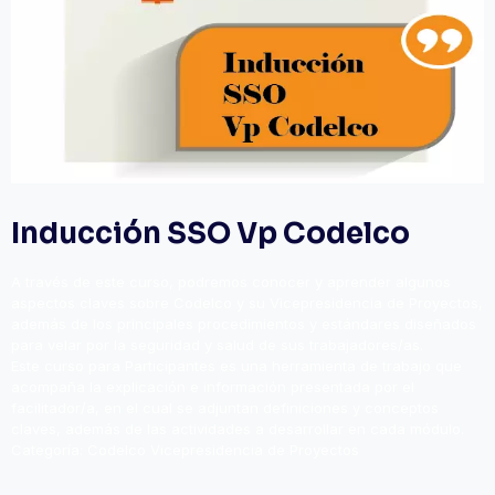
Inducción SSO Vp Codelco
A través de este curso, podremos conocer y aprender algunos
aspectos claves sobre Codelco y su Vicepresidencia de Proyectos,
además de los principales procedimientos y estándares diseñados
para velar por la seguridad y salud de sus trabajadores/as.
Este curso para Participantes es una herramienta de trabajo que
acompaña la explicación e información presentada por el
facilitador/a, en el cual se adjuntan definiciones y conceptos
claves, además de las actividades a desarrollar en cada módulo.
Categoría:
Codelco Vicepresidencia de Proyectos