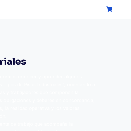
riales
podremos conocer y aprender algunos
 Tipos de Pisos Industriales”, orientando a
ras y trabajadores que componen la
s obligaciones y deberes en concordancia,
, la realidad operativa y los valores
ón.
enta de trabajo que acompaña la