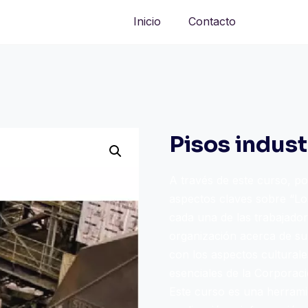
Inicio
Contacto
Pisos indust
A través de este curso, 
aspectos claves sobre “Los
cada una de las trabajado
organización acerca de su
con los aspectos culturales
esenciales de la Corporaci
Este curso es una herrami