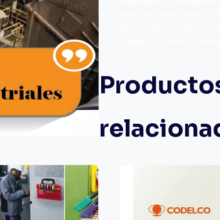
explicación e información p
adjuntan definiciones y co
desarrollar en cada módul
Categoría:
Codelco Vicepr
Producto
relaciona