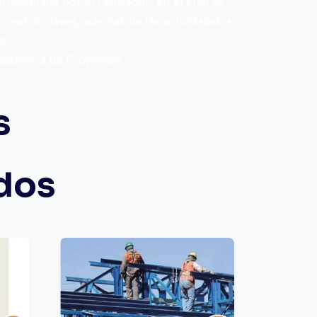
resentada por el facilitador, en el cual se
nceptos claves, además de las actividades a
o.
esidencia de Proyectos
s
dos