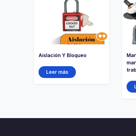
Aislación Y Bloqueo
Man
man
trab
Leer más