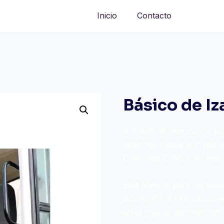
Inicio
Contacto
Básico de Iz
A través de este curso, 
aspectos claves del Izaje 
Controles Críticos en este 
Este Manual para Particip
acompaña la explicación e
en el cual se adjuntan def