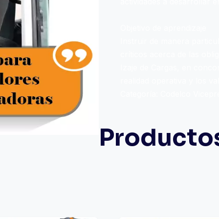
actividades a desarrollar 
Objetivo de aprendizaje
Instruir de manera particu
críticos acerca de las ob
Izaje de Cargas, en concor
realidad operativa y los va
Categoría:
Codelco Vicepr
Producto