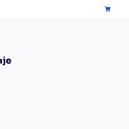
aje
podremos conocer y aprender algunos
de Cargas y la importancia de aplicar los
tipo de actividades.
antes es una herramienta de trabajo que
 información presentada por el facilitador,
iniciones y conceptos claves, además de las