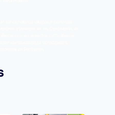
en cada módulo.
lar los conceptos básicos y controles
ligaciones y deberes de los Operadores de
dancia con los aspectos culturales, la
lores esenciales de la Corporación.
esidencia de Proyectos
s