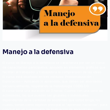
Manejo a la defensiva
El curso de Manejo a la defensiva se caracteriza por ser un curso
de capacitación participativa, apoyado en elementos gráficos que
facilitan al trabajador y trabajadora la comprensión de las ideas.
El curso está diseñado en tres módulos: Problematización –
Exploración – Aplicando lo aprendido, que deben ser abordados
secuencialmente, respetando la metodología CODELCO.
El curso tiene una duración de 3 horas. Cuenta con una serie de
actividades, las que pueden ser grupales o individuales
dependiendo de la cantidad de asistentes que usted tenga, los
cuales, tienen como objetivo principal el “aprender haciendo”, para
concluir en un cuestionario de evaluación de aprendizajes.